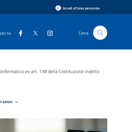
Accedi all'area personale
uici su
Cerca
 confermativo ex art. 138 della Costituzione indetto
i azioni