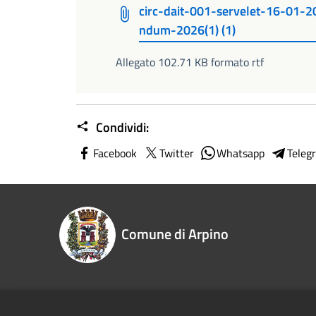
circ-dait-001-servelet-16-01-
ndum-2026(1) (1)
Allegato 102.71 KB formato rtf
Condividi:
Facebook
Twitter
Whatsapp
Teleg
Comune di Arpino
Recapiti e contatti