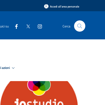
Accedi all'area personale
uici su
Cerca
i azioni